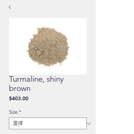
Turmaline, shiny
brown
價
$403.00
格
Size
*