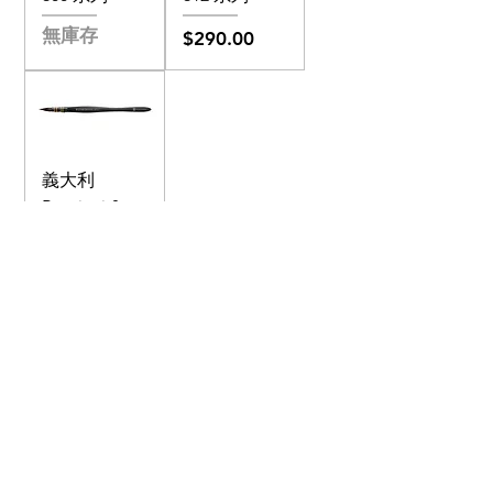
無庫存
價格
$290.00
義大利
Borciani &
Bonazzi 筆刷
850 系列
價格
$745.00
Shop
About
Contact