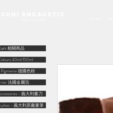
Cuni Encaustic
Home
Ab
water-soluble
Cuni 相關商品
Colours 40ml/150ml
r Pigmente 德國色粉
arrier 法國金屬箔
o Accessories - 義大利畫刀
o Brushes - 義大利原廠畫筆