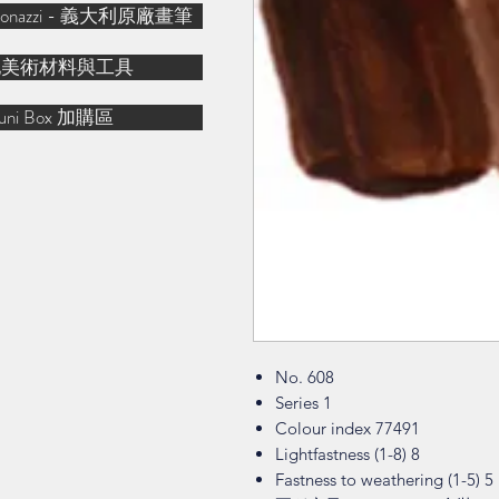
& Bonazzi - 義大利原廠畫筆
他美術材料與工具
uni Box 加購區
No. 608
Series 1
Colour index 77491
Lightfastness (1-8) 8
Fastness to weathering (1-5) 5