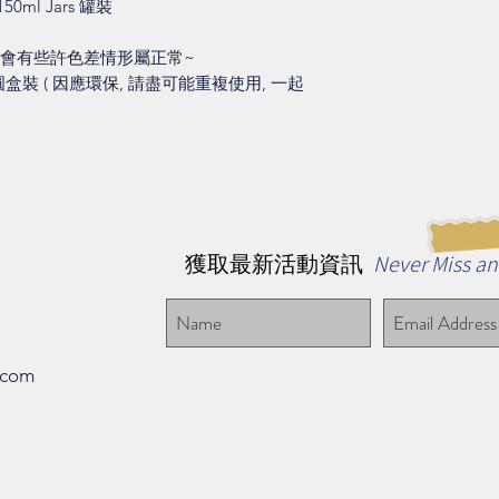
50ml Jars 罐裝
每批會有些許色差情形屬正常~
 圓盒裝 ( 因應環保, 請盡可能重複使用, 一起
Never Miss a
獲取最新活動資訊
.com