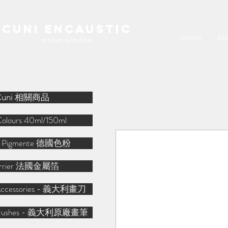
Cuni Encaustic
Home
Ab
water-soluble
Cuni 相關商品
Colours 40ml/150ml
r Pigmente 德國色粉
arrier 法國金屬箔
o Accessories - 義大利畫刀
o Brushes - 義大利原廠畫筆