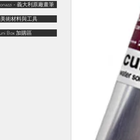
& Bonazzi - 義大利原廠畫筆
他美術材料與工具
uni Box 加購區