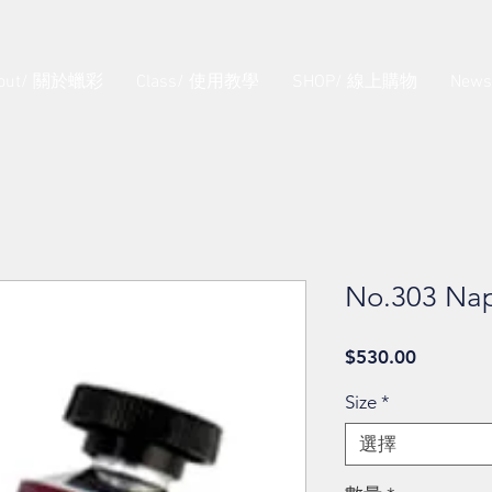
out/ 關於蠟彩
Class/ 使用教學
SHOP/ 線上購物
New
No.303 Nap
價
$530.00
格
Size
*
選擇