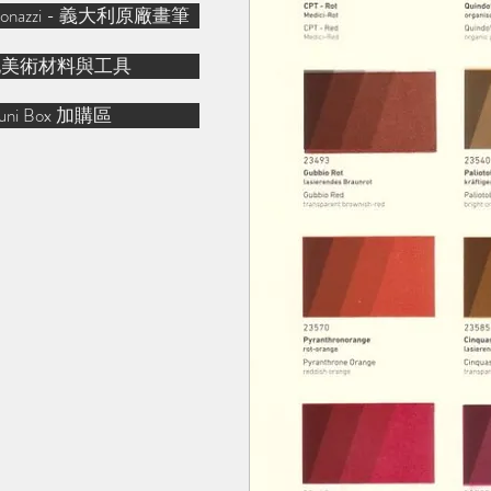
& Bonazzi - 義大利原廠畫筆
他美術材料與工具
uni Box 加購區