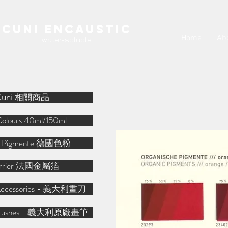
Cuni Encaustic
Home
Ab
water-soluble
Cuni 相關商品
Colours 40ml/150ml
r Pigmente 德國色粉
arrier 法國金屬箔
o Accessories - 義大利畫刀
o Brushes - 義大利原廠畫筆