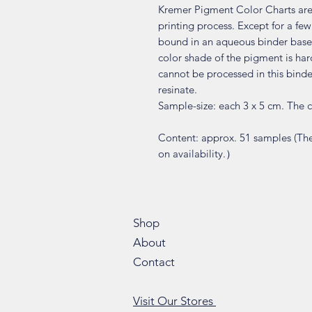
Kremer Pigment Color Charts are
printing process. Except for a few
bound in an aqueous binder based
color shade of the pigment is ha
cannot be processed in this bind
resinate.
Sample-size: each 3 x 5 cm. The co
Content: approx. 51 samples (T
on availability.）
Shop
About
Contact
Visit Our Stores