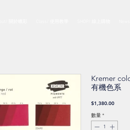
out/ 關於蠟彩
Class/ 使用教學
SHOP/ 線上購物
New
Kremer co
有機色系
價
$1,380.00
格
數量
*