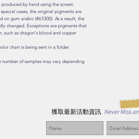
 produced by hand using the screen
 special cases, the original pigments are
 on gum arabic (#63300). As a result, the
rdly changed. Exceptions are pigments that
er, such as dragon‘s blood and copper
lor chart is being sent in a folder.
he number of samples may vary depending
Never Miss a
獲取最新活動資訊