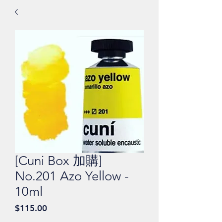
[Cuni Box 加購]
No.201 Azo Yellow -
10ml
價
$115.00
格