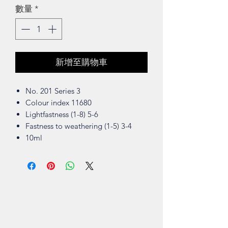
數量
*
新增至購物車
No. 201 Series 3
Colour index 11680
Lightfastness (1-8) 5-6
Fastness to weathering (1-5) 3-4
10ml