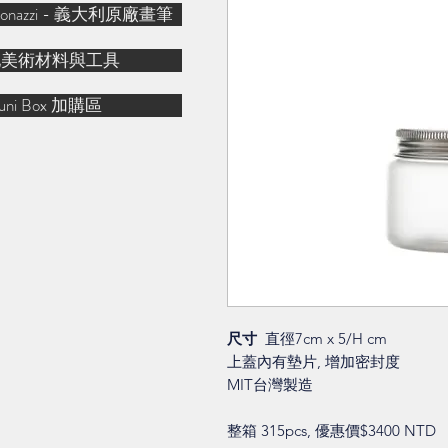
& Bonazzi - 義大利原廠畫筆
他美術材料與工具
uni Box 加購區
尺寸
直徑7cm x 5/H cm
上蓋內有墊片, 增加密封度
MIT台灣製造
整箱 315pcs, 優惠價$3400 NTD