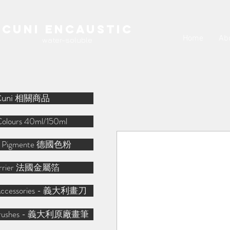
Cuni Encaustic
Home
Ab
water-soluble
Cuni 相關商品
Colours 40ml/150ml
r Pigmente 德國色粉
arrier 法國金屬箔
o Accessories - 義大利畫刀
o Brushes - 義大利原廠畫筆