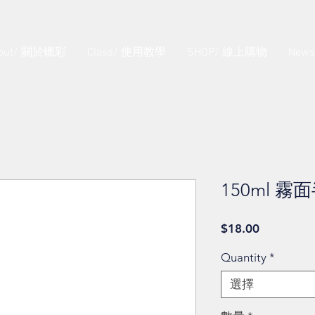
out/ 關於蠟彩
Class/ 使用教學
SHOP/ 線上購物
New
150ml 
價
$18.00
格
Quantity
*
選擇