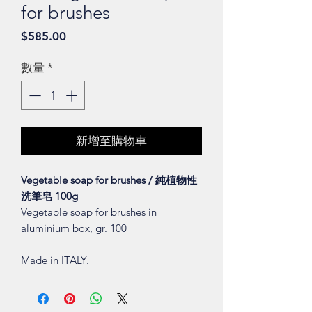
for brushes
價
$585.00
格
數量
*
新增至購物車
Vegetable soap for brushes / 純植物性
洗筆皂 100g
Vegetable soap for brushes in
aluminium box, gr. 100
Made in ITALY.