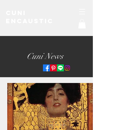
Cuni
Encaustic
water-soluble encaustic
Cuni News