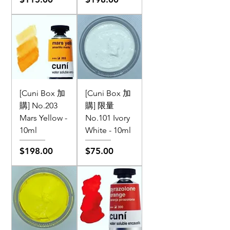
[Cuni Box 加
[Cuni Box 加
購] No.203
購] 限量
Mars Yellow -
No.101 Ivory
10ml
White - 10ml
價格
價格
$198.00
$75.00