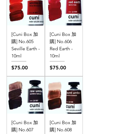
[Cuni Box 加
[Cuni Box 加
購] No.605
購] No.606
Seville Earth -
Red Earth -
10ml
10ml
價格
價格
$75.00
$75.00
[Cuni Box 加
[Cuni Box 加
購] No.607
購] No.608