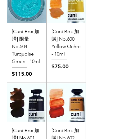
[Cuni Box 加
[Cuni Box 加
購] 限量
購] No.600
No.504
Yellow Ochre
Turquoise
- 10ml
Green - 10ml
價格
$75.00
價格
$115.00
[Cuni Box 加
[Cuni Box 加
購] No.601
購] No.602