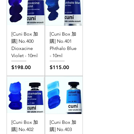
[Cuni Box 加
[Cuni Box 加
購] No.400
購] No.401
Dioxacine
Phthalo Blue
Violet - 10ml
- 10ml
價格
價格
$198.00
$115.00
[Cuni Box 加
[Cuni Box 加
購] No.402
購] No.403