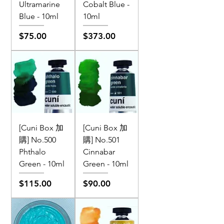
Ultramarine
Cobalt Blue -
Blue - 10ml
10ml
價格
價格
$75.00
$373.00
[Cuni Box 加
[Cuni Box 加
購] No.500
購] No.501
Phthalo
Cinnabar
Green - 10ml
Green - 10ml
價格
價格
$115.00
$90.00