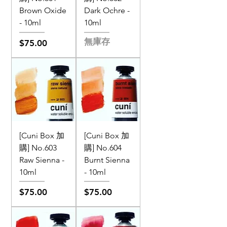
Brown Oxide
Dark Ochre -
- 10ml
10ml
無庫存
價格
$75.00
[Cuni Box 加
[Cuni Box 加
購] No.603
購] No.604
Raw Sienna -
Burnt Sienna
10ml
- 10ml
價格
價格
$75.00
$75.00