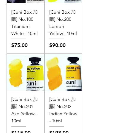
[Cuni Box 加
[Cuni Box 加
購] No.100
購] No.200
Titanium
Lemon
White - 10ml
Yellow - 10ml
價格
價格
$75.00
$90.00
[Cuni Box 加
[Cuni Box 加
購] No.201
購] No.202
Azo Yellow -
Indian Yellow
10ml
- 10ml
價格
價格
$115.00
$198.00