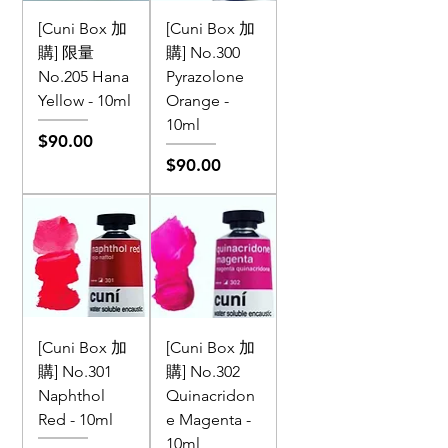
[Cuni Box 加
[Cuni Box 加
購] 限量
購] No.300
No.205 Hana
Pyrazolone
Yellow - 10ml
Orange -
10ml
價格
$90.00
價格
$90.00
[Cuni Box 加
[Cuni Box 加
購] No.301
購] No.302
Naphthol
Quinacridon
Red - 10ml
e Magenta -
10ml