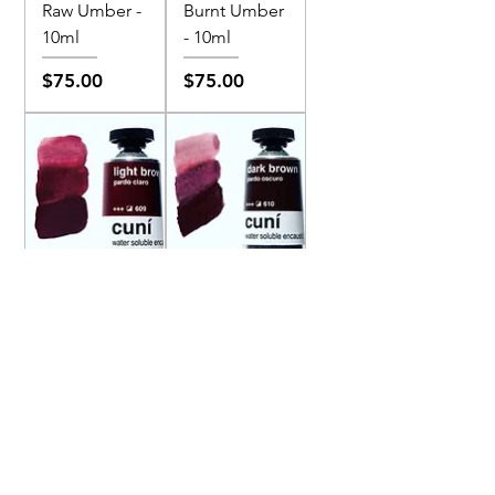
Raw Umber -
Burnt Umber
10ml
- 10ml
價格
價格
$75.00
$75.00
[Cuni Box 加
[Cuni Box 加
購] No.609
購] No.610
Light Brown -
Dark Brown -
10ml
10ml
價格
價格
$75.00
$75.00