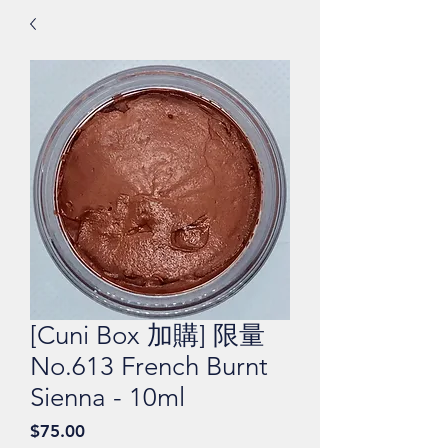
[Cuni Box 加購] 限量
No.613 French Burnt
Sienna - 10ml
價
$75.00