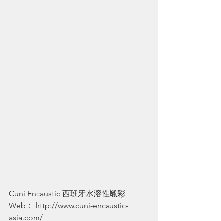
.
Cuni Encaustic 西班牙水溶性蠟彩
Web： 
http://www.cuni-encaustic-
asia.com/