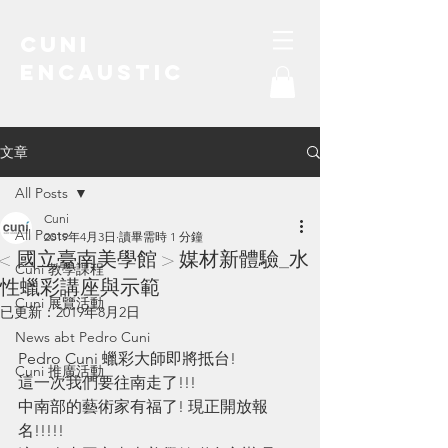
Cuni
Encaustic
water-soluble encaustic
文章
All Posts
Cuni
All Posts
2019年4月3日
讀畢需時 1 分鐘
< 國立臺南美學館 > 媒材新體驗_水
Cuni 教學課程
性蠟彩講座與示範
Cuni 展覽活動
已更新：
2019年8月2日
News abt Pedro Cuni
Pedro Cuni 蠟彩大師即將抵台! 
Cuni 推廣活動
這一次我們要往南走了!!!
中南部的藝術家有福了! 現正開放報
名!!!!! 