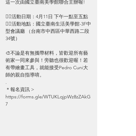
這一次由國立臺南美學館聯合主辦喔!
👉🏻活動日期：4月11日 下午一點至五點
👉🏻活動地點：國立臺南生活美學館-3F中
型會議廳 （台南市中西區中華西路二段
34號）
🎨不論是有無攜帶材料，皆歡迎所有藝
術家一同來參與！旁聽也很歡迎喔！若
有帶繪畫工具，就能接受Pedro Cuni大
師的親自指導唷。
.
＊報名資訊 > 
https://forms.gle/WTUKLqjpWz8zZAkG
7