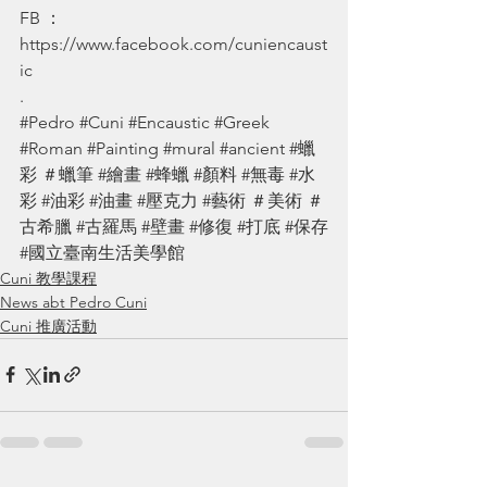
FB ： 
https://www.facebook.com/cuniencaust
ic
.
#Pedro
#Cuni
#Encaustic
#Greek
#Roman
#Painting
#mural
#ancient
#蠟
彩
＃蠟筆
#繪畫
#蜂蠟
#顏料
#無毒
#水
彩
#油彩
#油畫
#壓克力
#藝術
＃美術
＃
古希臘
#古羅馬
#壁畫
#修復
#打底
#保存
#國立臺南生活美學館
Cuni 教學課程
News abt Pedro Cuni
Cuni 推廣活動