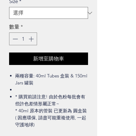
Size
*
數量
*
新增至購物車
兩種容量: 40ml Tubes 盒裝 & 150ml
Jars 罐裝
* 購買前請注意! 由於色粉每批會有
些許色差情形屬正常~
* 40ml 原本的管裝 已更新為 圓盒裝
( 因應環保, 請盡可能重複使用, 一起
守護地球)