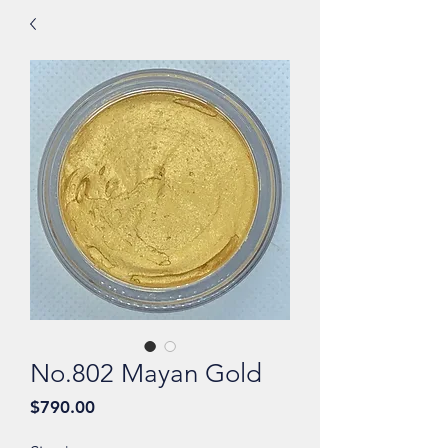
No.802 Mayan Gold
價
$790.00
格