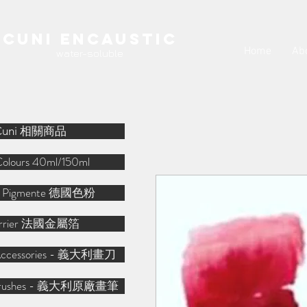
Cuni Encaustic
Home
Ab
water-soluble
Cuni 相關商品
Colours 40ml/150ml
r Pigmente 德國色粉
arrier 法國金屬箔
o Accessories - 義大利畫刀
o Brushes - 義大利原廠畫筆