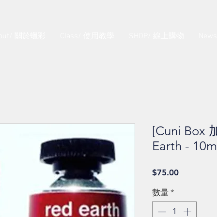
out/ 關於蠟彩
Class/ 使用教學
SHOP/ 線上購物
New
[Cuni Box 
Earth - 10m
價
$75.00
格
數量
*