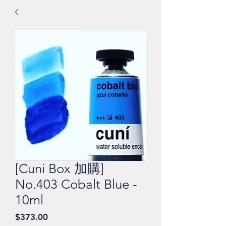
[Cuni Box 加購]
No.403 Cobalt Blue -
10ml
價
$373.00