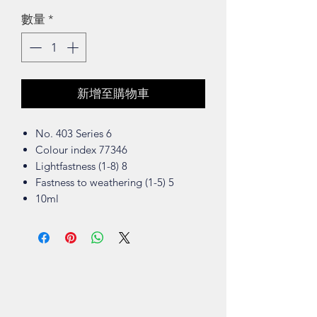
格
數量
*
新增至購物車
No. 403 Series 6
Colour index 77346
Lightfastness (1-8) 8
Fastness to weathering (1-5) 5
10ml