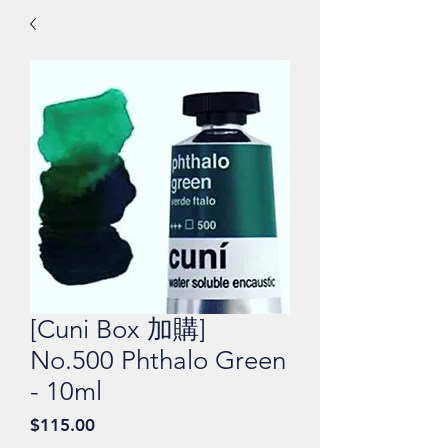
[Cuni Box 加購]
No.500 Phthalo Green
- 10ml
價
$115.00
格