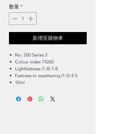
數量
*
新增至購物車
No. 500 Series 3
Colour index 74260
Lightfastness (1-8) 7-8
Fastness to weathering (1-5) 4-5
10ml