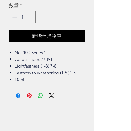
數量
*
新增至購物車
No. 100 Series 1
Colour index 77891
Lightfastness (1-8) 7-8
Fastness to weathering (1-5 )4-5
10ml