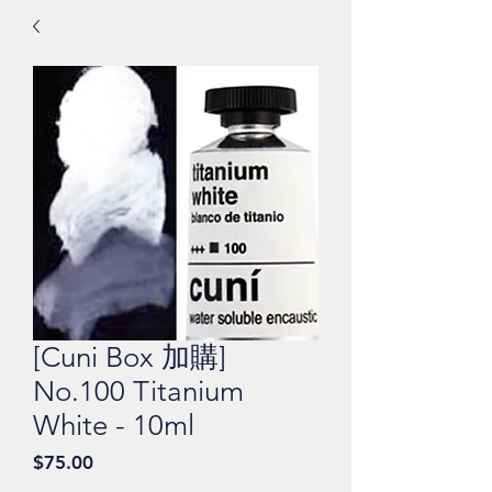
[Cuni Box 加購]
No.100 Titanium
White - 10ml
價
$75.00
格