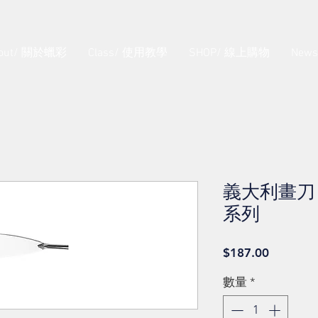
out/ 關於蠟彩
Class/ 使用教學
SHOP/ 線上購物
New
義大利畫刀 Tin
系列
價
$187.00
格
數量
*