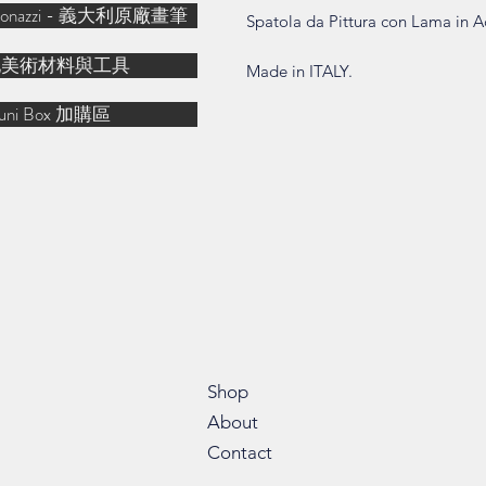
& Bonazzi - 義大利原廠畫筆
Spatola da Pittura con Lama in A
他美術材料與工具
Made in ITALY.
uni Box 加購區
Shop
About
Contact