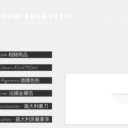
Cuni Encaustic
Home
Ab
water-soluble
Cuni 相關商品
Colours 40ml/150ml
r Pigmente 德國色粉
arrier 法國金屬箔
o Accessories - 義大利畫刀
o Brushes - 義大利原廠畫筆