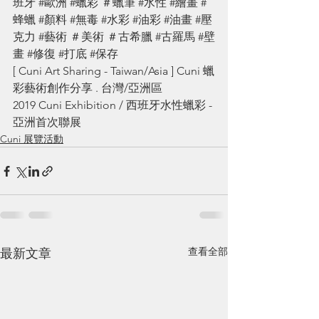
班牙
#歐洲
#蠟彩
＃蠟筆
#水性
#繪畫
#
蜂蠟
#顏料
#無毒
#水彩
#油彩
#油畫
#壓
克力
#藝術
＃美術
＃古希臘
#古羅馬
#壁
畫
#修復
#打底
#保存
[ Cuni Art Sharing - Taiwan/Asia ] Cuni 蠟
彩藝術創作分享 . 台灣/亞洲區
2019 Cuni Exhibition / 西班牙水性蠟彩 - 
亞洲首次聯展
Cuni 展覽活動
查看全部
最新文章